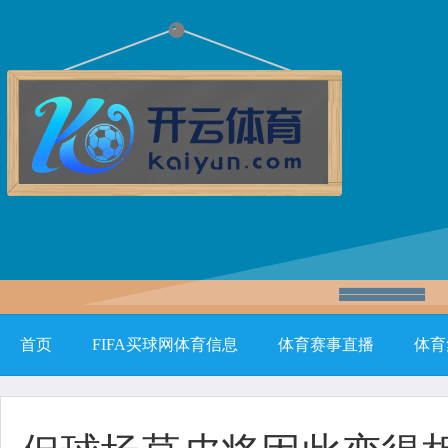
首页
FIFA买球网体育信息
体育赛事直播
体育