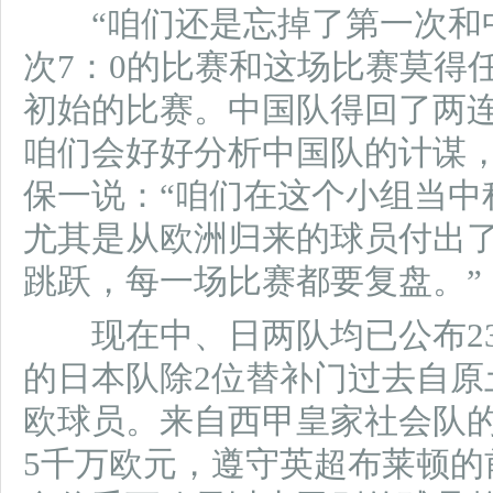
“咱们还是忘掉了第一次和中
次7：0的比赛和这场比赛莫得
初始的比赛。中国队得回了两
咱们会好好分析中国队的计谋，
保一说：“咱们在这个小组当中
尤其是从欧洲归来的球员付出
跳跃，每一场比赛都要复盘。”
现在中、日两队均已公布23东
的日本队除2位替补门过去自原
欧球员。来自西甲皇家社会队
5千万欧元，遵守英超布莱顿的前