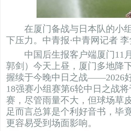
在厦门备战与日本队的小组
下压力。中青报·中青网记者 李
中国后生报客户端厦门11月
郭剑）今天上昼，厦门多地降
握续于今晚中日之战——202
18强赛小组赛第6轮中日之战将
赛，尽管雨量不大，但球场草
足而言总算是个利好音书，毕
更容易受到场面影响。