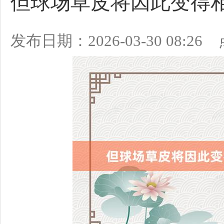
但球场草皮将因此变得
发布日期：2026-03-30 08:2