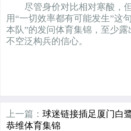
尽管身价对比相对寒酸，但
用“一切效率都有可能发生”这
本队”的发问体育集锦，至少露
不空泛构兵的信心。
上一篇：
球迷链接插足厦门白
恭维体育集锦