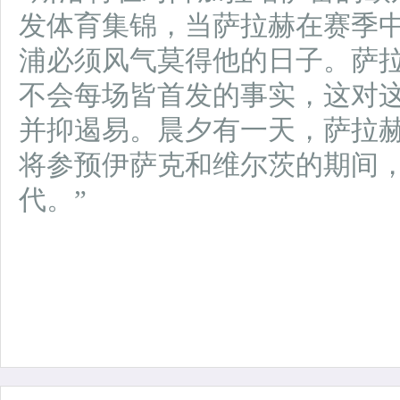
发体育集锦，当萨拉赫在赛季
浦必须风气莫得他的日子。萨
不会每场皆首发的事实，这对
并抑遏易。晨夕有一天，萨拉
将参预伊萨克和维尔茨的期间
代。”