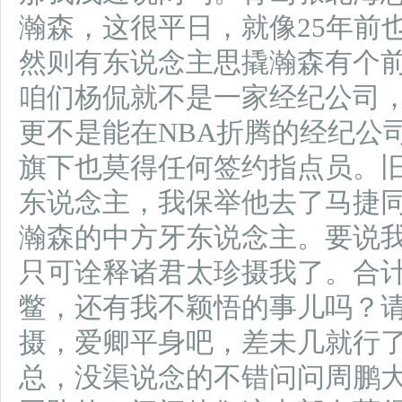
瀚森，这很平日，就像25年前
然则有东说念主思撬瀚森有个
咱们杨侃就不是一家经纪公司
更不是能在NBA折腾的经纪公
旗下也莫得任何签约指点员。
东说念主，我保举他去了马捷
瀚森的中方牙东说念主。要说
只可诠释诸君太珍摄我了。合
鳖，还有我不颖悟的事儿吗？
摄，爱卿平身吧，差未几就行
总，没渠说念的不错问问周鹏