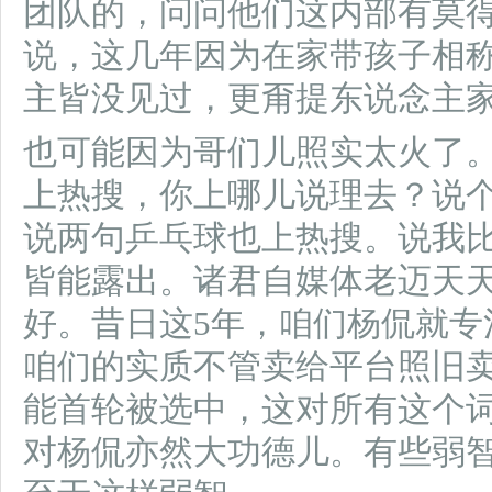
团队的，问问他们这内部有莫
说，这几年因为在家带孩子相
主皆没见过，更甭提东说念主
也可能因为哥们儿照实太火了
上热搜，你上哪儿说理去？说
说两句乒乓球也上热搜。说我
皆能露出。诸君自媒体老迈天
好。昔日这5年，咱们杨侃就专
咱们的实质不管卖给平台照旧
能首轮被选中，这对所有这个
对杨侃亦然大功德儿。有些弱