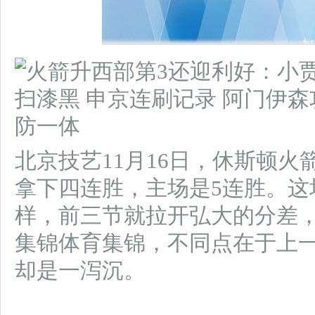
北京技艺11月16日，休斯顿火箭
拿下四连胜，主场是5连胜。这
样，前三节就拉开弘大的分差
集锦体育集锦，不同点在于上一
却是一泻沉。