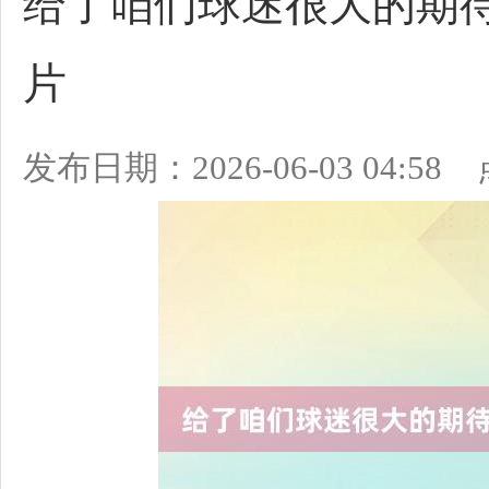
给了咱们球迷很大的期待
片
发布日期：2026-06-03 04:5