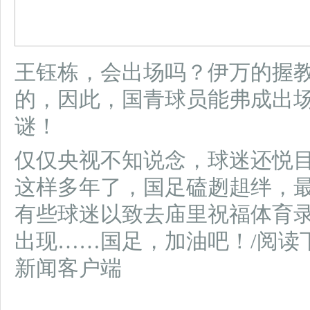
王钰栋，会出场吗？伊万的握
的，因此，国青球员能弗成出
谜！
仅仅央视不知说念，球迷还悦
这样多年了，国足磕趔趄绊，
有些球迷以致去庙里祝福体育录
出现……国足，加油吧！/阅读
新闻客户端