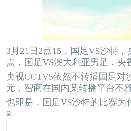
3月21日2点15，国足VS沙特，
点，国足VS澳大利亚男足，央视
央视CCTV5依然不转播国足对
元，智商在国内某转播平台不雅
也即是，国足VS沙特的比赛为