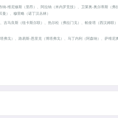
-维尼修斯（里昂）、阿拉纳（米内罗竞技）、卫莱奥-奥尔蒂斯（弗
耳曼）、穆里略（诺丁汉丛林）
、吉马良斯（纽卡斯尔联）、热尔松（弗拉门戈）、帕奎塔（西汉姆联）
弗戈）、路易斯-恩里克（博塔弗戈）、马丁内利（阿森纳）、萨维尼