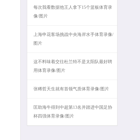
每次我看数据他王人拿下15个篮板体育录
像/图片
上海申花客场挑战中央海岸水手体育录像/
图片
这不料味着交往杜兰特不是太阳队最好聘
用体育录像/图片
张稀哲天生就有首领气质体育录像/图片
匡助海牛得到中超第13名并踏进中国足协
杯四强体育录像/图片