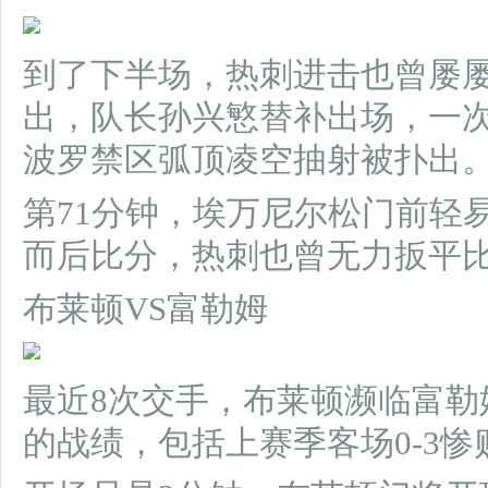
到了下半场，热刺进击也曾屡
出，队长孙兴慜替补出场，一
波罗禁区弧顶凌空抽射被扑出
第71分钟，埃万尼尔松门前轻
而后比分，热刺也曾无力扳平比
布莱顿VS富勒姆
最近8次交手，布莱顿濒临富勒
的战绩，包括上赛季客场0-3惨