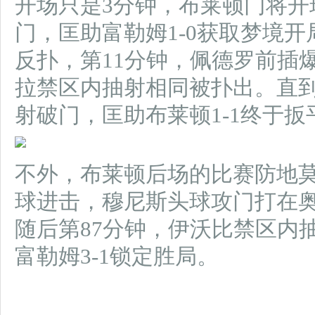
开场只是3分钟，布莱顿门将开
门，匡助富勒姆1-0获取梦境
反扑，第11分钟，佩德罗前插
拉禁区内抽射相同被扑出。直到
射破门，匡助布莱顿1-1终于扳
不外，布莱顿后场的比赛防地莫
球进击，穆尼斯头球攻门打在奥
随后第87分钟，伊沃比禁区内
富勒姆3-1锁定胜局。